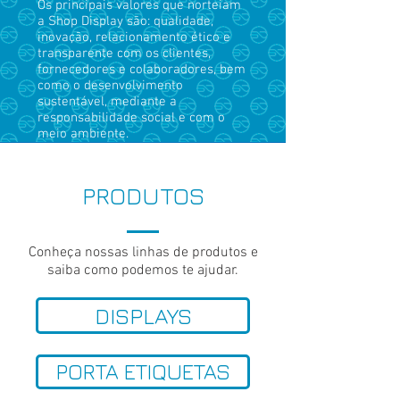
Os principais valores que norteiam
a Shop Display são: qualidade,
inovação, relacionamento ético e
transparente com os clientes,
fornecedores e colaboradores, bem
como o desenvolvimento
sustentável, mediante a
responsabilidade social e com o
meio ambiente.
PRODUTOS
Conheça nossas linhas de produtos e
saiba como podemos te ajudar.
DISPLAYS
PORTA ETIQUETAS