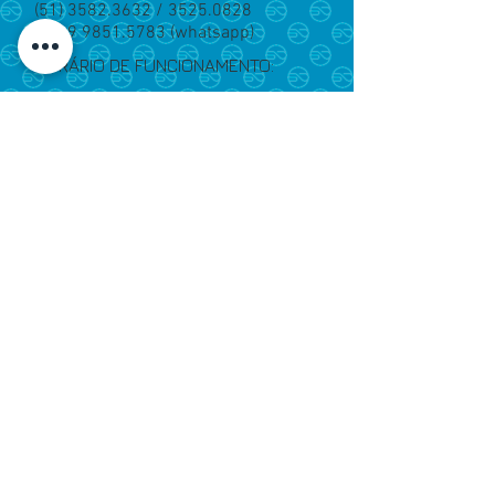
(51) 3582.3632
/
3525.0828
(51) 9 9851.5783 (whatsapp)
HORÁRIO DE FUNCIONAMENTO:
Segunda a Quinta:
07:30 às 11:30 - 13:00 às 18:00
Sextas:
07:30 às 11:30 - 13:00 às 17:00
Rua Caramuru, 435
Ideal. Novo Hamburgo/RS.
CEP
93336-070