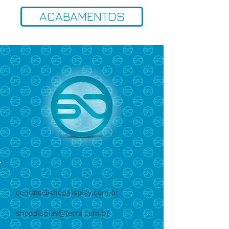
ACABAMENTOS
FALE CONOSCO
contato@shopdisplay.com.br
shopdisplay@terra.com.br